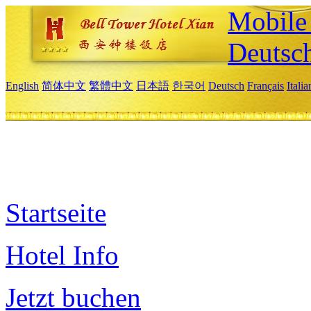
Mobile 
Deutsc
English
简体中文
繁體中文
日本語
한국어
Deutsch
Français
Itali
Startseite
Hotel Info
Jetzt buchen