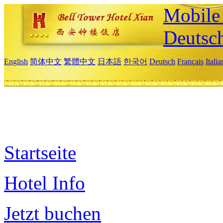
Mobile 
Deutsc
English
简体中文
繁體中文
日本語
한국어
Deutsch
Français
Itali
Startseite
Hotel Info
Jetzt buchen