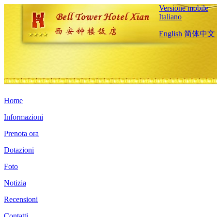
Versione mobile
Italiano
English
简体中文
Home
Informazioni
Prenota ora
Dotazioni
Foto
Notizia
Recensioni
Contatti