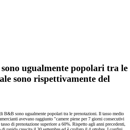
 sono ugualmente popolari tra le
ale sono rispettivamente del
 di B&B sono ugualmente popolari tra le prenotazioni. Il tasso medio
mmercianti avevano raggiunto "camere piene per 7 giorni consecutivi
tasso di prenotazione superiore a 60%. Rispetto agli anni precedenti,
di rapida crescita il 30 settembre ed è crollato il 4 ottobre. I confini