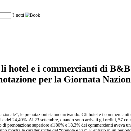
?
notti
Gli hotel e i commercianti di B&B
enotazione per la Giornata Nazion
Nazionale", le prenotazioni stanno arrivando. Gli hotel e i commercianti
% e del 24,49%. Al 23 settembre, quando sono arrivati gli ordini, 57 co
 di prenotazione superiore all'80% e l'8,3% dei commercianti aveva un 
nno mostra le caratteristiche del “prenota e vai”. È entrato in un periodo 