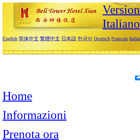
Version
Italiano
English
简体中文
繁體中文
日本語
한국어
Deutsch
Français
Itali
Home
Informazioni
Prenota ora