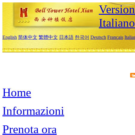
Version
Italiano
English
简体中文
繁體中文
日本語
한국어
Deutsch
Français
Itali
Home
Informazioni
Prenota ora