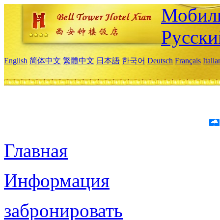
Мобиль
Русски
English
简体中文
繁體中文
日本語
한국어
Deutsch
Français
Itali
Главная
Информация
забронировать