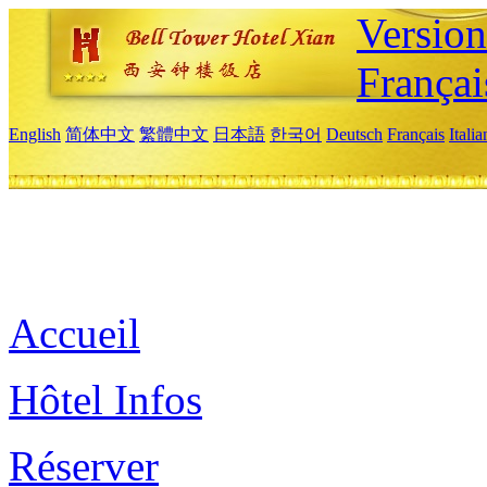
Versio
Françai
English
简体中文
繁體中文
日本語
한국어
Deutsch
Français
Itali
Accueil
Hôtel Infos
Réserver