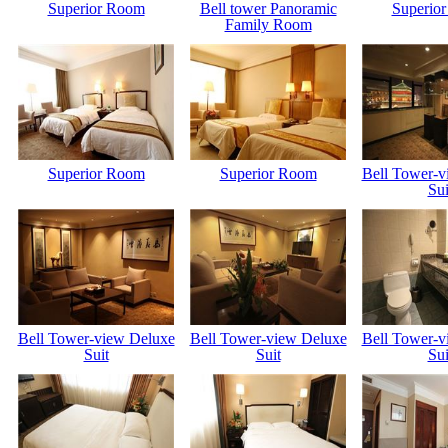
Superior Room
Bell tower Panoramic
Superio
Family Room
Superior Room
Superior Room
Bell Tower-v
Sui
Bell Tower-view Deluxe
Bell Tower-view Deluxe
Bell Tower-v
Suit
Suit
Sui