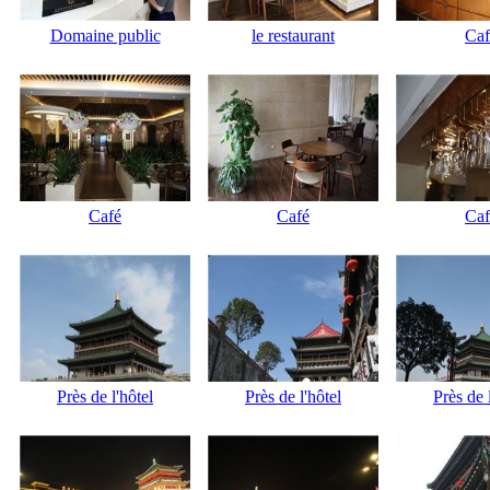
Domaine public
le restaurant
Caf
Café
Café
Caf
Près de l'hôtel
Près de l'hôtel
Près de 