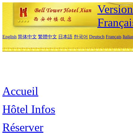
Versio
Françai
English
简体中文
繁體中文
日本語
한국어
Deutsch
Français
Itali
Accueil
Hôtel Infos
Réserver