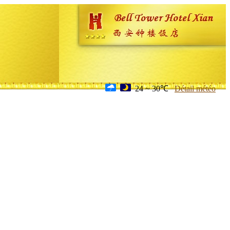
24 ~ 30℃
Détail météo