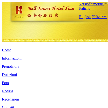
Versione mobile
Italiano
English
简体中文
Home
Informazioni
Prenota ora
Dotazioni
Foto
Notizia
Recensioni
Contatti