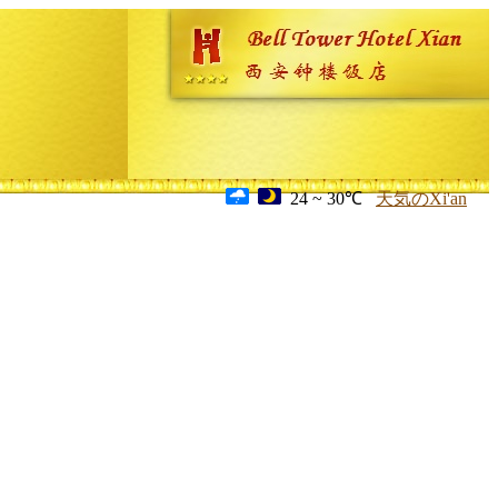
24 ~ 30℃
天気のXi'an