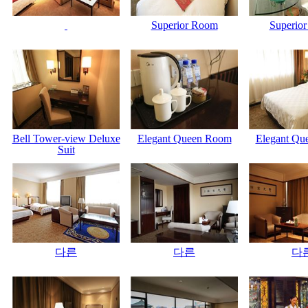
Superior Room
Superio
Bell Tower-view Deluxe
Elegant Queen Room
Elegant Qu
Suit
다른
다른
다