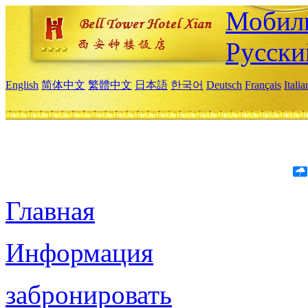
Мобиль
Русски
English
简体中文
繁體中文
日本語
한국어
Deutsch
Français
Itali
Главная
Информация
забронировать