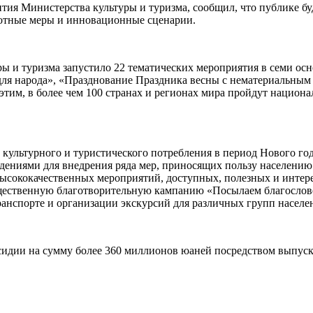
ия Министерства культуры и туризма, сообщил, что публике бу
готные меры и инновационные сценарии.
ры и туризма запустило 22 тематических мероприятия в семи ос
 для народа», «Празднование Праздника весны с нематериальным
этим, в более чем 100 странах и регионах мира пройдут нацио
 культурного и туристического потребления в период Нового год
дениями для внедрения ряда мер, приносящих пользу населению
ысококачественных мероприятий, доступных, полезных и интер
бщественную благотворительную кампанию «Посылаем благослов
транспорте и организации экскурсий для различных групп насел
сидии на сумму более 360 миллионов юаней посредством выпуска