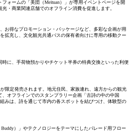
ームの「美団（Meituan）」が専用イベントページを開
観光・商業関連店舗でのオフライン消費を促進します。
や、お得なプロモーション・パッケージなど、多彩な企画が用
.0）」ガイドを拡充し、文化観光共通パスの保有者向けに専用の移動クー
同時に、手荷物預かりやチケット半券の特典交換といった利便
s）」共通パスが限定発売されます。地元住民、家族連れ、遠方からの観光
て、オフラインでのスタンプラリー企画「古詩の中の中国
。この取り組みは、詩を通じて市内の各スポットを結びつけ、体験型の
 Buddy）」やテクノロジーをテーマにしたパレード用フロー