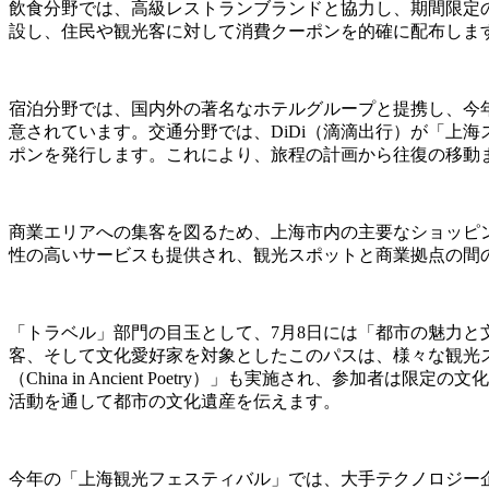
飲食分野では、高級レストランブランドと協力し、期間限定の
設し、住民や観光客に対して消費クーポンを的確に配布しま
宿泊分野では、国内外の著名なホテルグループと提携し、今
意されています。交通分野では、DiDi（滴滴出行）が「上海スムーズ・
ポンを発行します。これにより、旅程の計画から往復の移動
商業エリアへの集客を図るため、上海市内の主要なショッピ
性の高いサービスも提供され、観光スポットと商業拠点の間
「トラベル」部門の目玉として、7月8日には「都市の魅力と文化との出会
客、そして文化愛好家を対象としたこのパスは、様々な観光
（China in Ancient Poetry）」も実施され、
活動を通して都市の文化遺産を伝えます。
今年の「上海観光フェスティバル」では、大手テクノロジー企業