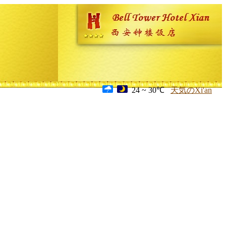
24 ~ 30℃
天気のXi'an